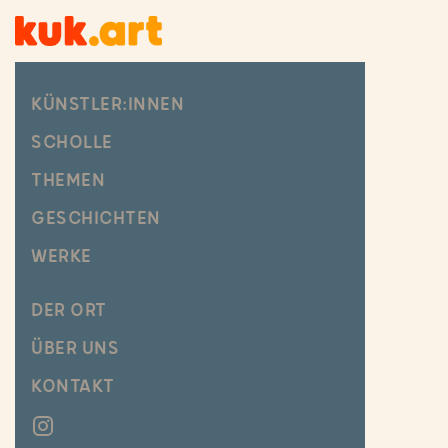
KÜNSTLER:INNEN
SCHOLLE
THEMEN
GESCHICHTEN
WERKE
DER ORT
ÜBER UNS
KONTAKT