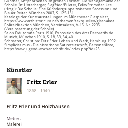
Günther, Antje: Arbeiten im großen Format, Die Wandgemälde der
Scholle. In: Unterberger, Siegfried/Billeter, Felix/Strimmer, Ute
(Hrsg.): Die Scholle: Eine Künstlergruppe zwischen Secession und
Blauer Reiter, München 2007, S. 125-131.
Kataloge der Kunstausstellungen im Münchener Glaspalast,
https://www.arthistoricum.net/themen/textquellen/glaspalast
Polizeidirektion München, Vereinsakten, V-15, Nr. 2205
(Vereinssatzung der Scholle)
Salon D’Automne Paris 1910, Exposition des Arts Decoratifs de
Munich, München 1910, S. 18, 33, 34, 40.
Schroeter, Christina: Fritz Erler. Leben und Werk, Hamburg 1992.
Simplicissimus - Die historische Satirezeitschrift, Personenliste,
http://www.jugend-wochenschrift.de/index.php?id=25
Künstler
Fritz
Erler
1868
-
1940
Fritz
Erler
und Holzhausen
Metier
:
Malerei