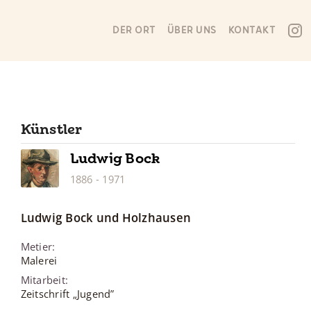
DER ORT
ÜBER UNS
KONTAKT
Künstler
Ludwig
Bock
1886
-
1971
Ludwig
Bock
und Holzhausen
Metier
:
Malerei
Mitarbeit
:
Zeitschrift „Jugend”