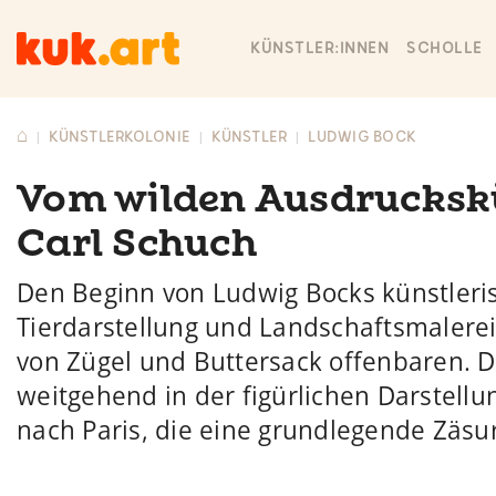
KÜNSTLER:INNEN
SCHOLLE
⌂
KÜNSTLERKOLONIE
KÜNSTLER
LUDWIG BOCK
|
|
|
Vom wilden Ausdrucksk
Carl Schuch
Den Beginn von Ludwig Bocks künstleri
Tierdarstellung und Landschaftsmalerei,
von Zügel und Buttersack offenbaren. D
weitgehend in der figürlichen Darstellun
nach Paris, die eine grundlegende Zäsu