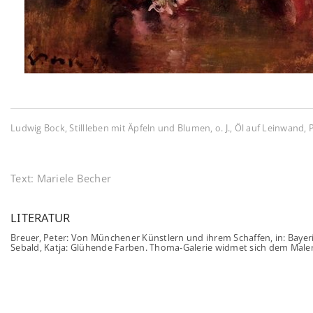
Ludwig Bock, Stillleben mit Äpfeln und Blumen, o. J., Öl auf Leinwand, P
Text:
Mariele Becher
LITERATUR
Breuer, Peter: Von Münchener Künstlern und ihrem Schaffen, in: Bayerisc
Sebald, Katja: Glühende Farben. Thoma-Galerie widmet sich dem Maler