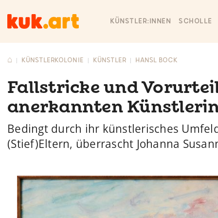
KÜNSTLER:INNEN
SCHOLLE
⌂
KÜNSTLERKOLONIE
KÜNSTLER
HANSL BOCK
|
|
|
Fallstricke und Vorurte
anerkannten Künstleri
Bedingt durch ihr künstlerisches Umfe
(Stief)Eltern, überrascht Johanna Susan