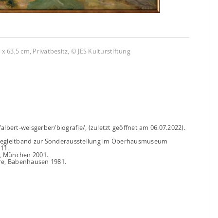
 x 63,5 cm, Privatbesitz, © JES Kulturstiftung
/albert-weisgerber/biografie/, (zuletzt geöffnet am 06.07.2022).
n. Begleitband zur Sonderausstellung im Oberhausmuseum
11.
en, München 2001.
hre, Babenhausen 1981.