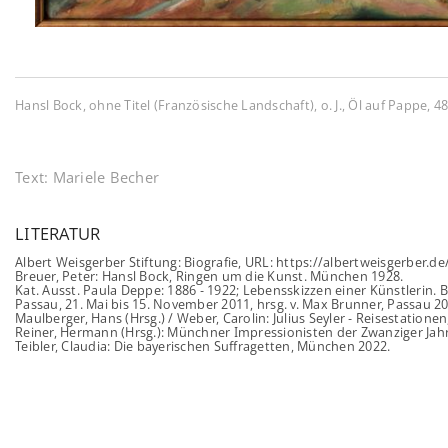
Hansl Bock, ohne Titel (Französische Landschaft), o. J., Öl auf Pappe, 48
Text:
Mariele Becher
LITERATUR
Albert Weisgerber Stiftung: Biografie, URL: https://albertweisgerber.de
Breuer, Peter: Hansl Bock, Ringen um die Kunst. München 1928.
Kat. Ausst. Paula Deppe: 1886 - 1922; Lebensskizzen einer Künstleri
Passau, 21. Mai bis 15. November 2011, hrsg. v. Max Brunner, Passau 20
Maulberger, Hans (Hrsg.) / Weber, Carolin: Julius Seyler - Reisestation
Reiner, Hermann (Hrsg.): Münchner Impressionisten der Zwanziger Ja
Teibler, Claudia: Die bayerischen Suffragetten, München 2022.