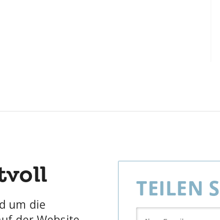
tvoll
TEILEN 
nd um die
auf der Website