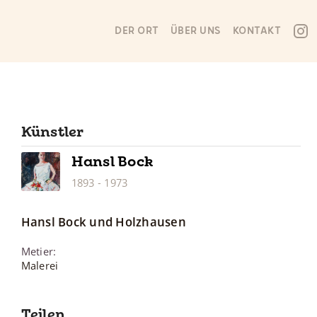
DER ORT
ÜBER UNS
KONTAKT
Künstler
Hansl
Bock
1893
-
1973
Hansl
Bock
und Holzhausen
Metier
:
Malerei
Teilen