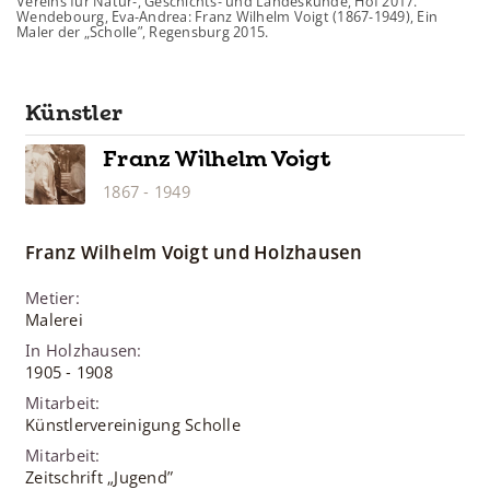
Vereins für Natur-, Geschichts- und Landeskunde, Hof 2017.
Wendebourg, Eva-Andrea: Franz Wilhelm Voigt (1867-1949), Ein
Maler der „Scholle”, Regensburg 2015.
Künstler
Franz Wilhelm
Voigt
1867
-
1949
Franz Wilhelm
Voigt
und Holzhausen
Metier
:
Malerei
In Holzhausen
:
1905
-
1908
Mitarbeit
:
Künstlervereinigung Scholle
Mitarbeit
:
Zeitschrift „Jugend”