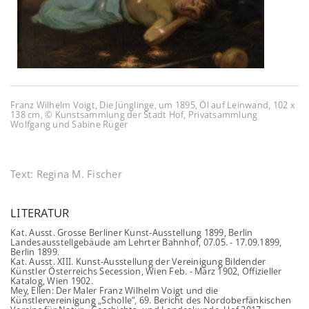
Franz Wilhelm Voigt, Die Jünglinge, um 1895, Öl auf Leinwand, 102 x
138 cm, © Kunstsammlung der Stadt Hof, Privatsammlung
Wolfgang und Sabine Rüger
Text:
Regina M. Fischer
LITERATUR
Kat. Ausst. Grosse Berliner Kunst-Ausstellung 1899, Berlin
Landesausstellgebäude am Lehrter Bahnhof, 07.05. - 17.09.1899,
Berlin 1899.
Kat. Ausst. XIII. Kunst-Ausstellung der Vereinigung Bildender
Künstler Österreichs Secession, Wien Feb. - März 1902, Offizieller
Katalog, Wien 1902.
Mey, Ellen: Der Maler Franz Wilhelm Voigt und die
Künstlervereinigung „Scholle“, 69. Bericht des Nordoberfänkischen